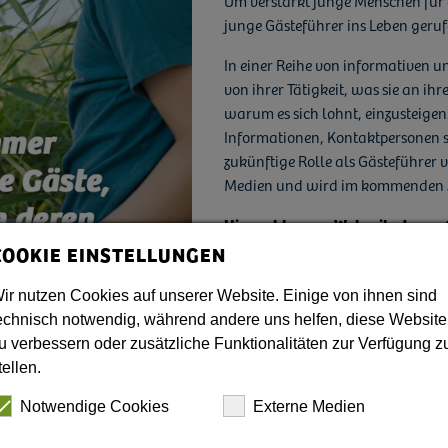
Um verstärkt junge Menschen für d
junge Gästeführer ins Leben geruf
In einer Reihe von informativen 
von ihrer Tätigkeit, was sie an ihr
warum es sich lohnt, einzusteigen.
Informationen, Kontaktpersonen s
zukünftige Rolle als Gästeführer vo
Medien und wird im kommenden Ja
Hier geht es zur Webseite Junge
COOKIE EINSTELLUNGEN
ir nutzen Cookies auf unserer Website. Einige von ihnen sind
echnisch notwendig, während andere uns helfen, diese Website
u verbessern oder zusätzliche Funktionalitäten zur Verfügung z
tellen.
Notwendige Cookies
Externe Medien