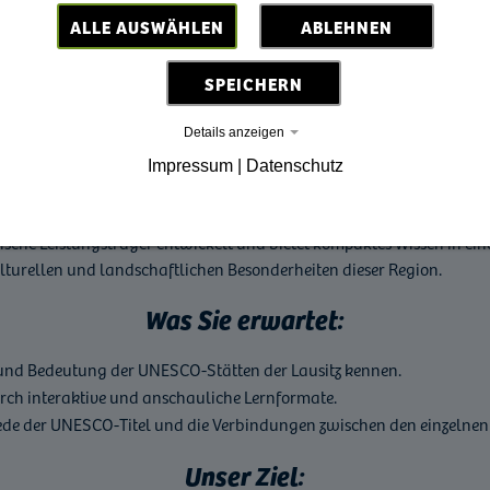
ALLE AUSWÄHLEN
ABLEHNEN
SPEICHERN
tform "UNESCO-Stätten
Details anzeigen
Impressum | Datenschutz
tische Leistungsträger entwickelt und bietet kompaktes Wissen in ein
lturellen und landschaftlichen Besonderheiten dieser Region.
Was Sie erwartet:
g und Bedeutung der UNESCO-Stätten der Lausitz kennen.
durch interaktive und anschauliche Lernformate.
hiede der UNESCO-Titel und die Verbindungen zwischen den einzelnen 
Unser Ziel: