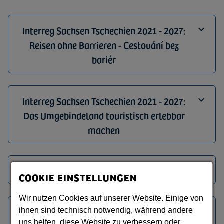
Interreg Sachsen Tschechien 2021 - 2027:
Reisen ohne Barrieren - Cestování bez
bariér
Interreg Sachsen Tschechien 2021 - 2027:
Das Umgebindeland touristisch erlebbar
machen
Lausitzer Fischwochen 2026
COOKIE EINSTELLUNGEN
Wir nutzen Cookies auf unserer Website. Einige von
Großprojekt "Via Sacra - Ein Beitrag zur
ihnen sind technisch notwendig, während andere
uns helfen, diese Website zu verbessern oder