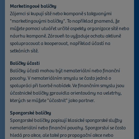
Myšlenka
Marketingové balíčky
Za plánovací sítí je myšlenka MGO transparentně
Zájemci si kupují sítě nebo kampaně s takzvanými
prezentovat možnosti spolupráce v souvislosti s
"marketingovými balíčky". To například znamená, že
marketingem cestovního ruchu Horní Lužice. Plánovací
můžete pomoci utvářet určité aspekty organizace sítě nebo
mřížka nabízí možnost vyjádřit zájem o prezentované
návrhu kampaně. Zároveň to vyžaduje ochotu aktivně
nabídky online a zapojit se do nich.
spolupracovat a kooperovat, například účastí na
setkáních sítě.
Plánovací mřížka funguje podobně jako internetový
obchod. Neprovádíte zde však právně závazný nákup, ale
Balíčky účasti
spíše registrujete svůj zájem o určité nabídky.
Balíčky účasti mohou být nemateriální nebo finanční
povahy. V nemateriálním smyslu se často jedná o
spolupráci při tvorbě nabídek. Ve finančním smyslu jsou
Funguje to velmi jednoduše:
Prohlédněte si všechny
účastnické balíčky zpravidla orientovány na veletrhy,
informace o nabídce v části "Podrobnosti a součásti
kterých se můžete "účastnit" jako partner.
nabídky", klikněte na "Přidat do seznamu sledovaných
nabídek" (je možné vybrat i několik nabídek) a klikněte
Sponzorské balíčky
na "Máte zájem?". Vyplněním kontaktního formuláře a
Sponzorské balíčky popisují klasické sponzorské služby
odesláním "Vyjádření zájmu" se tyto informace předají
nemateriální nebo finanční povahy. Sponzorství se často
MGO.
hledá pro akce, ale také pro propagační akce nebo