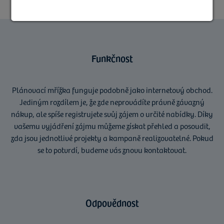
Funkčnost
Plánovací mřížka funguje podobně jako internetový obchod.
Jediným rozdílem je, že zde neprovádíte právně závazný
nákup, ale spíše registrujete svůj zájem o určité nabídky. Díky
vašemu vyjádření zájmu můžeme získat přehled a posoudit,
zda jsou jednotlivé projekty a kampaně realizovatelné. Pokud
se to potvrdí, budeme vás znovu kontaktovat.
Odpovědnost