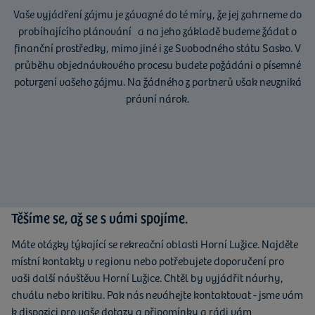
Vaše vyjádření zájmu je závazné do té míry, že jej zahrneme do
probíhajícího plánování a na jeho základě budeme žádat o
finanční prostředky, mimo jiné i ze Svobodného státu Sasko. V
průběhu objednávkového procesu budete požádáni o písemné
potvrzení vašeho zájmu. Na žádného z partnerů však nevzniká
právní nárok.
Těšíme se, až se s vámi spojíme.
Máte otázky týkající se rekreační oblasti Horní Lužice. Najděte
místní kontakty v regionu nebo potřebujete doporučení pro
vaši další návštěvu Horní Lužice. Chtěl by vyjádřit návrhy,
chválu nebo kritiku. Pak nás neváhejte kontaktovat - jsme vám
k dispozici pro vaše dotazy a připomínky a rádi vám