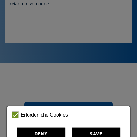
reklamní kampaně.
Díky vašemu vyjádření zájmu můžeme získat přehled a
posoudit, zda jsou jednotlivé projekty a kampaně
realizovatelné. Pokud se to potvrdí, budeme vás znovu
kontaktovat.
Zustimmung zum "" Cookie um diesen
Inhalt anzuzeigen
Erforderliche Cookies
Datenschutz | Impressum
DENY
SAVE