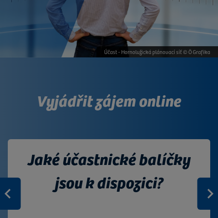
Účast - Hornolužická plánovací síť © Ö Grafika
Vyjádřit zájem online
Jaké účastnické balíčky
Plánovací síť Horní
jsou k dispozici?
Lužice
Zurück