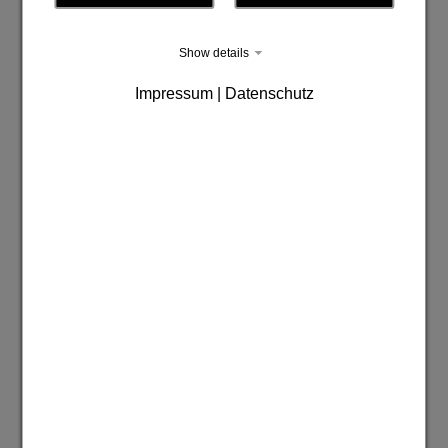
Show details
Impressum | Datenschutz
Zustimmung zum "" Cookie um diesen
Inhalt anzuzeigen
Datenschutz | Impressum