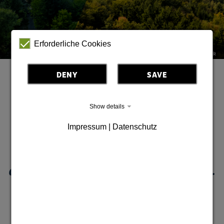
Erforderliche Cookies
Widok na Górne Łużyce © TMGS | Thorsten Günthert | Ö Grafik
DENY
SAVE
Wewnętrzny biuletyn MGO
Show details
Impressum | Datenschutz
Tutaj możesz sfinalizować rejestrację
do naszego wewnętrznego newslettera.